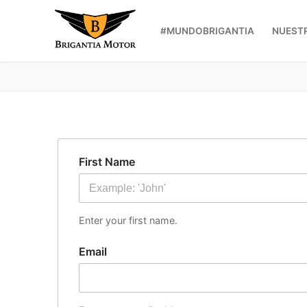
Ir
al
#MUNDOBRIGANTIA
NUEST
contenido
First Name
Enter your first name.
Email