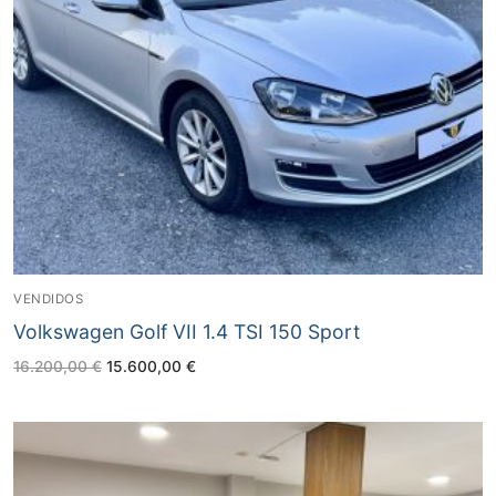
VENDIDOS
Volkswagen Golf VII 1.4 TSI 150 Sport
El
El
16.200,00
€
15.600,00
€
precio
precio
original
actual
era:
es:
16.200,00 €.
15.600,00 €.